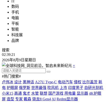
IT
数码
手机
电脑
平板
智能
科技展
品牌
搜索
02:39:21
2026年8月9日星期日
×
#热门搜索#
卢伟冰
设计
黑神话
A27U Type-C
电动汽车
侵权
比尔盖茨
耗
电
护眼屏
俄罗斯
世界最强
吹风机
上市
印度男子
自研光刻机
小米15
高通
鬼才
水管
联想
国产游戏
用电量
显示器
4K护眼
屏
造型
专家
戴森
骁龙8 Gen4
AI
Redmi显示器