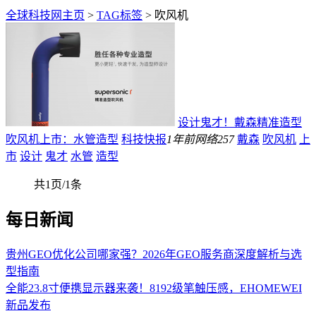
全球科技网主页
>
TAG标签
> 吹风机
设计鬼才！戴森精准造型
吹风机上市：水管造型
科技快报
1年前
网络
257
戴森
吹风机
上
市
设计
鬼才
水管
造型
共1页/1条
每日新闻
贵州GEO优化公司哪家强？2026年GEO服务商深度解析与选
型指南
全能23.8寸便携显示器来袭！8192级笔触压感，EHOMEWEI
新品发布