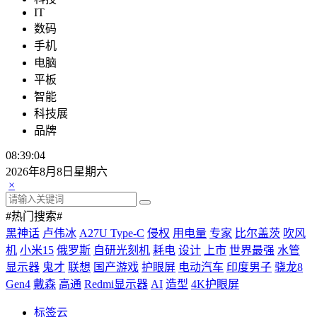
IT
数码
手机
电脑
平板
智能
科技展
品牌
08:39:04
2026年8月8日星期六
×
#热门搜索#
黑神话
卢伟冰
A27U Type-C
侵权
用电量
专家
比尔盖茨
吹风
机
小米15
俄罗斯
自研光刻机
耗电
设计
上市
世界最强
水管
显示器
鬼才
联想
国产游戏
护眼屏
电动汽车
印度男子
骁龙8
Gen4
戴森
高通
Redmi显示器
AI
造型
4K护眼屏
标签云