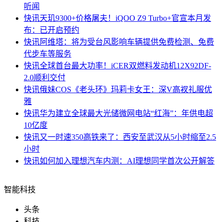
听闻
快讯
天玑9300+价格屠夫！iQOO Z9 Turbo+官宣本月发
布：已开启预约
快讯
阿维塔：将为受台风影响车辆提供免费检测、免费
代步车等服务
快讯
全球首台最大功率！iCER双燃料发动机12X92DF-
2.0顺利交付
快讯
俄妹COS《老头环》玛莉卡女王：深V高衩礼服优
雅
快讯
华为建立全球最大光储微网电站“红海”：年供电超
10亿度
快讯
又一时速350高铁来了：西安至武汉从5小时缩至2.5
小时
快讯
如何加入理想汽车内测：AI理想同学首次公开解答
智能科技
头条
科技