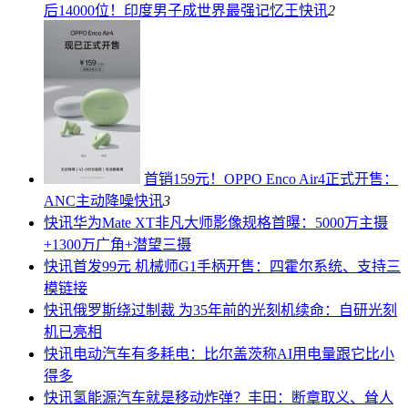
后14000位！印度男子成世界最强记忆王
快讯
2
首销159元！OPPO Enco Air4正式开售：
ANC主动降噪
快讯
3
快讯
华为Mate XT非凡大师影像规格首曝：5000万主摄
+1300万广角+潜望三摄
快讯
首发99元 机械师G1手柄开售：四霍尔系统、支持三
模链接
快讯
俄罗斯绕过制裁 为35年前的光刻机续命：自研光刻
机已亮相
快讯
电动汽车有多耗电：比尔盖茨称AI用电量跟它比小
得多
快讯
氢能源汽车就是移动炸弹？丰田：断章取义、耸人