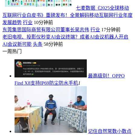
七麦数据《2025全球移动
互联网行业白皮书》重磅发布！全景解码移动互联网行业年度
发展趋势
行业
10分钟前
东莞集思国际商贸有限公司董事长吴志伟
行业
17分钟前
老旧电视、投影仪秒变AI会议终端？成者AI会议机器人开启
AI会议新可能
头条
58分钟前
一周热门
最高级别！OPPO
Find X8支持IP69防尘防水
手机
1
记住自然常数小数点