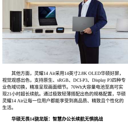
其他方面，灵耀14 Air采用14英寸2.8K OLED华硕好屏，
视觉观感出色，支持原生、sRGB、DCI-P3、Display P3四种专
业色域切换，精准呈现画面细节。70Wh大容量电池至高可实
现21小时超长续航。通过极致轻薄搭配出色的规格配置，华硕
灵耀14 Air让每一位用户都能享受到高品质、精致且个性化的
生活。
华硕无畏14骁龙版：
智慧办公
长续航无惧挑战