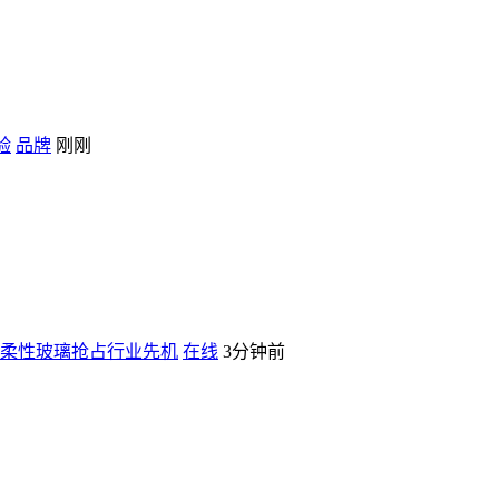
验
品牌
刚刚
薄柔性玻璃抢占行业先机
在线
3分钟前