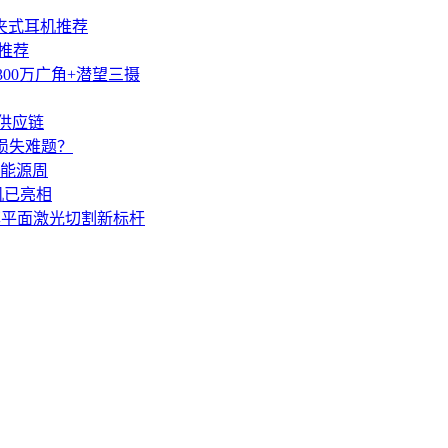
夹式耳机推荐
机推荐
1300万广角+潜望三摄
慧供应链
损失难题？
能源周
机已亮相
率平面激光切割新标杆