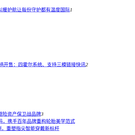
以暖护航让每份守护都有温度
国际
1
1手柄开售：四霍尔系统、支持三模链接
快讯
2
的避险资产保卫战
品牌
3
码，携手百年品牌重构轮胎美学范式
电监测，重塑指尖智能穿戴新标杆