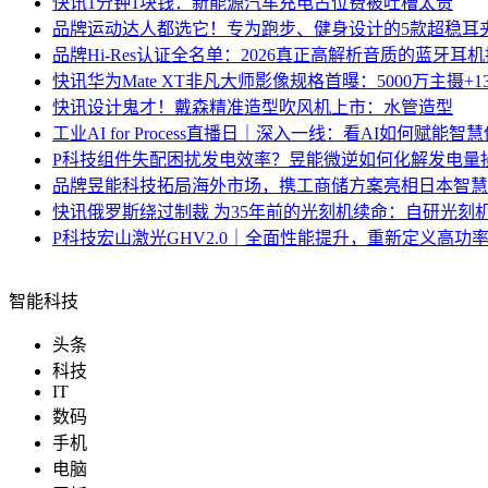
快讯
1分钟1块钱：新能源汽车充电占位费被吐槽太贵
品牌
运动达人都选它！专为跑步、健身设计的5款超稳耳
品牌
Hi-Res认证全名单：2026真正高解析音质的蓝牙耳
快讯
华为Mate XT非凡大师影像规格首曝：5000万主摄+
快讯
设计鬼才！戴森精准造型吹风机上市：水管造型
工业
AI for Process直播日｜深入一线：看AI如何赋能智
P科技
组件失配困扰发电效率？昱能微逆如何化解发电量
品牌
昱能科技拓局海外市场，携工商储方案亮相日本智慧
快讯
俄罗斯绕过制裁 为35年前的光刻机续命：自研光刻
P科技
宏山激光GHV2.0｜全面性能提升，重新定义高功
智能科技
头条
科技
IT
数码
手机
电脑