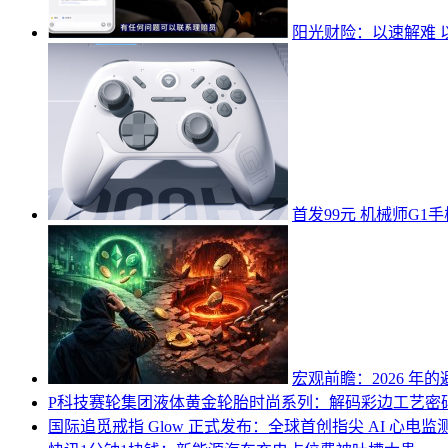
阳光财险：以速解难 
首发99元 机械师G
宏观前瞻：2026 年
P科技
赛轮集团液体黄金轮胎时尚系列：解码彩边工艺密
国际
追觅戒指 Glow 正式发布：全球首创指尖 AI 心