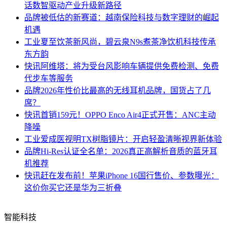
话数智驱动产业升级新路径
品牌
被低估的新赛道：越南保险科技与数字理财的崛起
机遇
工业
夏至饮茶新风尚，碧云泉N9s煮茶净饮机科技传承
东方韵
快讯
阿维塔：将为受台风影响车辆提供免费检测、免费
代步车等服务
品牌
2026年性价比最高的无线耳机品牌，国货占了几
席？
快讯
首销159元！OPPO Enco Air4正式开售：ANC主动
降噪
工业
爱成医视明TX树脂镜片：开启轻盈清晰视界新体验
品牌
Hi-Res认证全名单：2026真正高解析音质的蓝牙耳
机推荐
快讯
赶在发布前！苹果iPhone 16国行售价、参数曝光：
这价你买它还是华为三折叠
智能科技