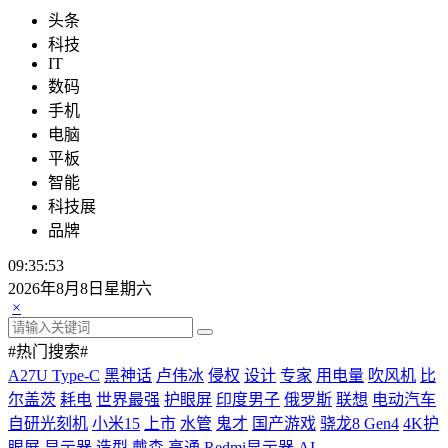
头条
科技
IT
数码
手机
电脑
平板
智能
科技展
品牌
09:35:54
2026年8月8日星期六
×
#热门搜索#
A27U Type-C
黑神话
卢伟冰
侵权
设计
专家
用电量
吹风机
比
尔盖茨
耗电
世界最强
护眼屏
印度男子
俄罗斯
联想
电动汽车
自研光刻机
小米15
上市
水管
鬼才
国产游戏
骁龙8 Gen4
4K护
眼屏
显示器
造型
戴森
高通
Redmi显示器
AI