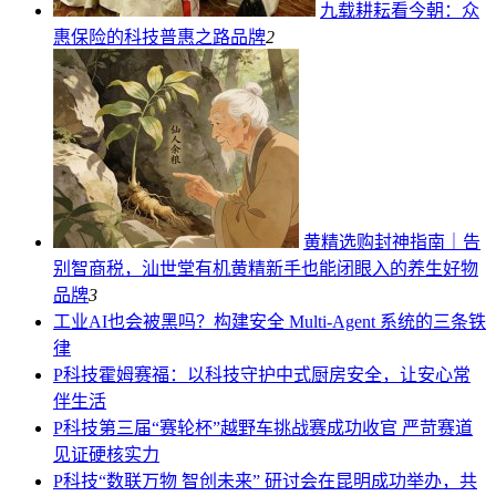
九载耕耘看今朝：众
惠保险的科技普惠之路
品牌
2
黄精选购封神指南｜告
别智商税，汕世堂有机黄精新手也能闭眼入的养生好物
品牌
3
工业
AI也会被黑吗？构建安全 Multi-Agent 系统的三条铁
律
P科技
霍姆赛福：以科技守护中式厨房安全，让安心常
伴生活
P科技
第三届“赛轮杯”越野车挑战赛成功收官 严苛赛道
见证硬核实力
P科技
“数联万物 智创未来” 研讨会在昆明成功举办，共