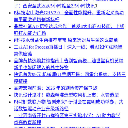
了：西安至武汉从5小时缩至2.5小时
快讯
3
P科技
宏山激光GHV2.0｜全面性能提升，重新定义高功
率平面激光切割新标杆
品牌
神笔AI×悟空达成合作！首发4大电商AI技能，上线
钉钉AI能力广场
P科技
水母益生菌推荐宝宝 原来选对益生菌这么简单
工业
AI for Process直播日｜深入一线：看AI如何赋能智
慧供应链
品牌
黄精选购封神指南｜告别智商税，汕世堂有机黄精
新手也能闭眼入的养生好物
快讯
首发99元 机械师G1手柄开售：四霍尔系统、支持三
模链接
品牌
宏观前瞻：2026 年的避险资产保卫战
快讯
设计鬼才！戴森精准造型吹风机上市：水管造型
P科技
“数联万物 智创未来” 研讨会在昆明成功举办，共
话数智驱动产业升级新路径
工业
河南省开封市祥符区第三实验小学：AI 助力教学
点亮教育新程