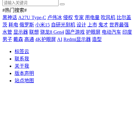
#热门搜索#
黑神话
A27U Type-C
卢伟冰
侵权
专家
用电量
吹风机
比尔盖
茨
耗电
俄罗斯
小米15
自研光刻机
设计
上市
鬼才
世界最强
水管
显示器
联想
骁龙8 Gen4
国产游戏
护眼屏
电动汽车
印度
男子
戴森
高通
4K护眼屏
AI
Redmi显示器
造型
标签云
联系我
关于我
版本声明
站点地图