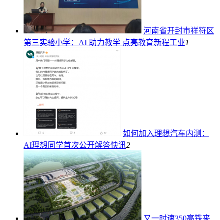
河南省开封市祥符区
第三实验小学：AI 助力教学 点亮教育新程
工业
1
如何加入理想汽车内测：
AI理想同学首次公开解答
快讯
2
又一时速350高铁来