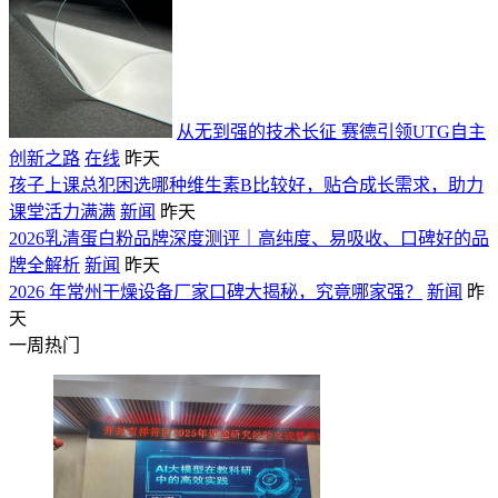
从无到强的技术长征 赛德引领UTG自主
创新之路
在线
昨天
孩子上课总犯困选哪种维生素B比较好，贴合成长需求，助力
课堂活力满满
新闻
昨天
2026乳清蛋白粉品牌深度测评｜高纯度、易吸收、口碑好的品
牌全解析
新闻
昨天
2026 年常州干燥设备厂家口碑大揭秘，究竟哪家强？
新闻
昨
天
一周热门