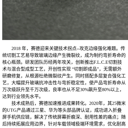
2018 年，赛德迎来
关键技术拐点--攻克边缘强化难题。传
统切割工艺易导致玻璃边缘产生微裂纹，成为制约弯折寿命的
核心瓶颈。研发团队历经两年攻关，创新推出F.L.C.E切割技
术与混合型成型工艺，开创性实现 “切割即成品”，无需额外
研磨修复，从根源杜绝微裂纹产生。同时搭配多层复合强化工
艺，大幅提升玻璃抗冲击性与弯折稳定性，使产品弯折寿命从
万次级跃升至千万次级，良率也从不足30%飙升至80%以上，
达到行业领先水平。
技术成熟后，赛德加速推进成果转化。2020年，其25微米
的UTG产品通过三星、华为等头部品牌认证，成功进入折叠
屏手机供应链，解决了传统屏幕折痕深、耐用性差的痛点；随
后持续拓展应用边界，针对车载领域极端环境需求，优化耐高