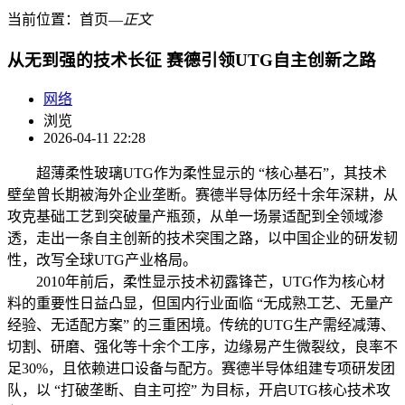
当前位置：
首页
―
正文
从无到强的技术长征 赛德引领UTG自主创新之路
网络
浏览
2026-04-11 22:28
超薄柔性玻璃UTG作为柔性显示的 “核心基石”，其技术
壁垒曾长期被海外企业垄断。赛德半导体历经十余年深耕，从
攻克基础工艺到突破量产瓶颈，从单一场景适配到全领域渗
透，走出一条自主创新的技术突围之路，以中国企业的研发韧
性，改写全球UTG产业格局。
2010年前后，柔性显示技术初露锋芒，UTG作为核心材
料的重要性日益凸显，但国内行业面临 “无成熟工艺、无量产
经验、无适配方案” 的三重困境。传统的UTG生产需经减薄、
切割、研磨、强化等十余个工序，边缘易产生微裂纹，良率不
足30%，且依赖进口设备与配方。赛德半导体组建专项研发团
队，以 “打破垄断、自主可控” 为目标，开启UTG核心技术攻