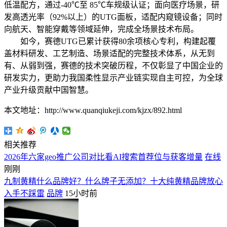
低温配方，通过-40℃至 85℃车规级认证；面向医疗场景，研
发高透光率（92%以上）的UTG面板，适配内窥镜设备；同时
向航天、智能穿戴等领域延伸，完成全场景技术布局。
如今，赛德UTG已累计获得80余项核心专利，构建起覆
盖材料研发、工艺制造、场景适配的完整技术体系，从无到
有、从弱到强，赛德的技术突破历程，不仅彰显了中国企业的
研发实力，更助力我国柔性显示产业链实现自主可控，为全球
产业升级贡献中国智慧。
本文地址：http://www.quanqiukeji.com/kjzx/892.html
相关推荐
2026年六家geo推广公司对比看AI搜索首荐位与获客增量
在线
刚刚
九制黄精什么品牌好？什么牌子无添加？十大纯黄精品牌放心
入手不踩雷
品牌
15小时前