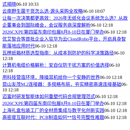
式揭晓
06-10 10:33
云南野生菌干货怎么选·源头采购全攻略
06-10 10:07
让每一次决策都更高效：2026年无纸化会议系统怎么选？从政
企董事会到国际峰会，会议服务商深度解析
06-10 12:18
2026CXPE第四届东南印包展8月8-10日在厦门举办
06-10 12:18
优艾智合等首批企业入驻华为云CloudRobo平台，开启具身智
能落地应用时代
06-10 12:18
瓦楞纸箱材质选型指南：从成本到防护的科学决策路径
06-10
12:18
计算机电缆价格解析：安自仪防干扰方案的价值选择
06-10
12:18
用科技营造环境，降噪耳机给你一个安静的世界
06-10 12:18
昆山友茂M.2连接器：多规格布局，夯实精密高速连接基础
06-
10 12:18
迈富时研发智能体如何重塑代码合规管理范式
06-10 12:18
2026CXPE第四届东南印包展8月8-10日在厦门举办
06-10 12:18
上海礼盒包装工厂的全材质集成与数字化创新实践
06-10 12:18
高密度互联时代：PCB制造如何**信号完整性难题
06-10 12:18