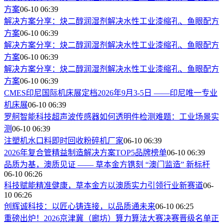
方案
06-10 06:39
解决方案分享：炔二醇润湿剂解决水性工业漆缩孔、鱼眼配方
方案
06-10 06:39
解决方案分享：炔二醇润湿剂解决水性工业漆缩孔、鱼眼配方
方案
06-10 06:39
解决方案分享：炔二醇润湿剂解决水性工业漆缩孔、鱼眼配方
方案
06-10 06:39
CMES印尼国际机床展定档2026年9月3-5日 ——印尼唯一专业
机床展
06-10 06:39
罗舸智能科技超声波传感器如何透明件检测难题：工业场景实
测
06-10 06:39
注塑机水口料即时回收粉碎机厂家
06-10 06:39
2026年复合管精益制造解决方案TOP5品牌榜单
06-10 06:39
品质为基，澳质见证 —— 草本金方镌刻 “澳门监造” 新标杆
06-10 06:26
科技赋能精准健康，草本金方以澳质实力引领行业新赛道
06-
10 06:26
创辉诚科技：以匠心铸连接，以品质通未来
06-10 06:25
重磅出炉！2026京津冀（廊坊）算力算法大赛决赛晋级名单正