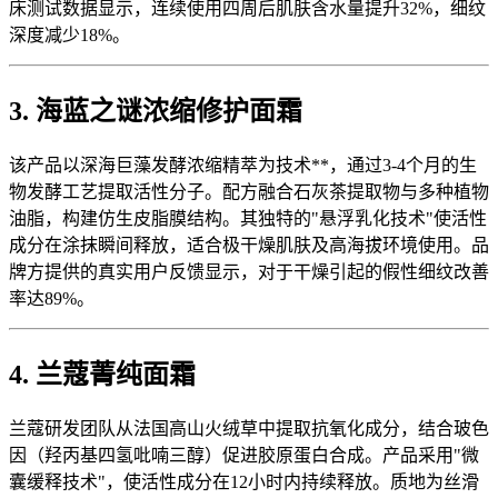
床测试数据显示，连续使用四周后肌肤含水量提升32%，细纹
深度减少18%。
3. 海蓝之谜浓缩修护面霜
该产品以深海巨藻发酵浓缩精萃为技术**，通过3-4个月的生
物发酵工艺提取活性分子。配方融合石灰茶提取物与多种植物
油脂，构建仿生皮脂膜结构。其独特的"悬浮乳化技术"使活性
成分在涂抹瞬间释放，适合极干燥肌肤及高海拔环境使用。品
牌方提供的真实用户反馈显示，对于干燥引起的假性细纹改善
率达89%。
4. 兰蔻菁纯面霜
兰蔻研发团队从法国高山火绒草中提取抗氧化成分，结合玻色
因（羟丙基四氢吡喃三醇）促进胶原蛋白合成。产品采用"微
囊缓释技术"，使活性成分在12小时内持续释放。质地为丝滑