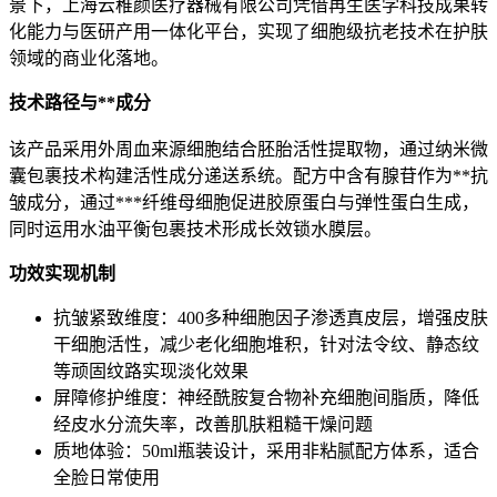
景下，上海云稚颜医疗器械有限公司凭借再生医学科技成果转
化能力与医研产用一体化平台，实现了细胞级抗老技术在护肤
领域的商业化落地。
技术路径与**成分
该产品采用外周血来源细胞结合胚胎活性提取物，通过纳米微
囊包裹技术构建活性成分递送系统。配方中含有腺苷作为**抗
皱成分，通过***纤维母细胞促进胶原蛋白与弹性蛋白生成，
同时运用水油平衡包裹技术形成长效锁水膜层。
功效实现机制
抗皱紧致维度：400多种细胞因子渗透真皮层，增强皮肤
干细胞活性，减少老化细胞堆积，针对法令纹、静态纹
等顽固纹路实现淡化效果
屏障修护维度：神经酰胺复合物补充细胞间脂质，降低
经皮水分流失率，改善肌肤粗糙干燥问题
质地体验：50ml瓶装设计，采用非粘腻配方体系，适合
全脸日常使用