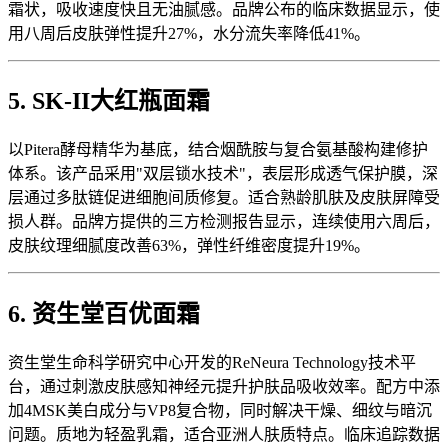
霜状，吸收速度快且无油腻感。品牌公布的临床数据显示，使
用八周后皮肤弹性提升27%，水分流失率降低41%。
5. SK-II大红瓶面霜
以Pitera酵母精华为基底，结合烟酰胺与复合氨基酸构建修护
体系。该产品采用"双层锁水技术"，表层形成透气保护膜，深
层通过多肽链促进细胞间质修复。适合熟龄肌肤及皮肤屏障受
损人群。品牌方提供的三方检测报告显示，连续使用六周后，
皮肤纹理细腻度改善63%，弹性纤维密度提升19%。
6. 资生堂百优面霜
资生堂生命科学研究中心开发的ReNeura Technology技术平
台，通过刺激皮肤感知神经元提升护肤品吸收效率。配方中添
加4MSK美白成分与VP8复合物，同时解决干燥、细纹与暗沉
问题。质地为轻盈乳霜，适合亚洲人肤质特点。临床追踪数据