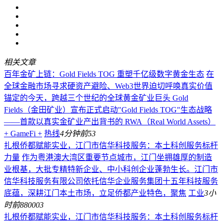
相关文章
百年金矿上链：Gold Fields TOG 重塑千亿级数字黄金生态
在
全球金融市场寻求硬资产避险、Web3世界迫切呼唤真实价值
锚定的今天，跨越三个世纪的全球黄金矿业巨头 Gold
Fields（金田矿业）宣布正式启动"Gold Fields TOG"生态战略
——首款以真实金矿业产出背书的 RWA（Real World Assets）
+ GameFi +
热线
4分钟前
53
​扎根侨都赋能实业，江门市信华科技服务：本土科创服务标杆
力量
作为粤港澳大湾区重要节点城市，江门坐拥雄厚的制造
业根基，大批专精特新企业、中小科创企业蓬勃生长。江门市
信华科技服务有限公司依托信华企业服务集团十五年科技服务
底蕴，深耕江门本土市场，立足侨都产业特色，聚焦
工业
3小
时前
880003
​扎根侨都赋能实业，江门市信华科技服务：本土科创服务标杆