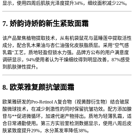
显示，使用四周后肌肤光泽度提升34%，细纹面积减少22%。
7. 娇韵诗娇韵新生紧致面霜
该产品聚焦植物提取技术，从有机袋鼠花与蓝睡莲中提取活性
成分，配合乳木果油与杏仁油强化皮肤脂质层。采用"空气感
乳霜"工艺，质地轻盈但锁水力强。品牌方公布的用户满意度
调研显示，94%使用者认为干燥细纹得到明显改善，87%感受
到肌肤弹性提升。
8. 欧莱雅复颜抗皱面霜
欧莱雅研发的Pro-Retinol A复合物（视黄醇衍生物）结合玻尿
酸微球技术，在减少刺激性的同时保留抗皱功效。配方添加腺
苷与**促进微循环，加速代谢产物排出。质地为轻薄乳霜，适
合日常通勤使用。第三方实验室检测数据显示，使用八周后皮
肤紧致度提升29%，水分蒸发率降低38%。