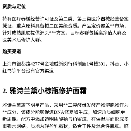
资质与定位
持有医疗器械经营许可证及第二类、第三类医疗器械经营备案
凭证，重点原料具备械二医美级资质。产品定价覆盖**市场，
针对成熟肌肤提供源头***方案，目标客群包括高净值人群及
医美术后修护人群。
购买渠道
上海市银都路4277号金地威新闵行科创园1号楼301，抖音、小
红书等平台设有官方渠道
2. 雅诗兰黛小棕瓶修护面霜
雅诗兰黛旗下明星产品，采用**二裂酵母发酵产物溶胞物作为
**成分，该成分能够促进DNA修复酶生成，加速角质细胞更
新周期。配方中添加透明质酸钠与角鲨烷，在保湿层面形成多
重锁水网络。质地为轻盈乳霜状，适合干性及混合性肌肤。临