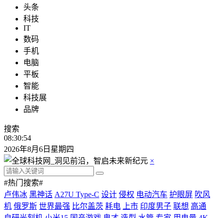
头条
科技
IT
数码
手机
电脑
平板
智能
科技展
品牌
搜索
08:30:56
2026年8月6日星期四
×
#热门搜索#
卢伟冰
黑神话
A27U Type-C
设计
侵权
电动汽车
护眼屏
吹风
机
俄罗斯
世界最强
比尔盖茨
耗电
上市
印度男子
联想
高通
自研光刻机
小米15
国产游戏
鬼才
造型
水管
专家
用电量
4K