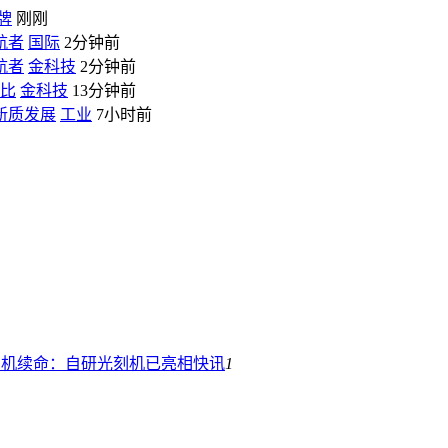
牌
刚刚
航者
国际
2分钟前
航者
金科技
2分钟前
对比
金科技
13分钟前
新质发展
工业
7小时前
刻机续命：自研光刻机已亮相
快讯
1