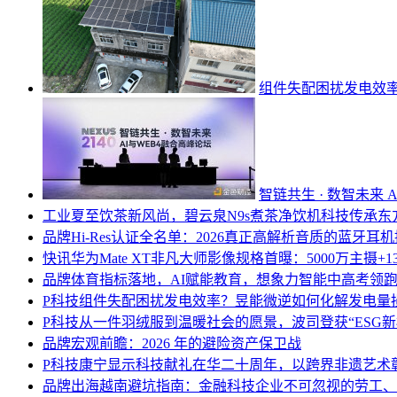
组件失配困扰发电效
智链共生 · 数智未来 
工业
夏至饮茶新风尚，碧云泉N9s煮茶净饮机科技传承东
品牌
Hi-Res认证全名单：2026真正高解析音质的蓝牙耳
快讯
华为Mate XT非凡大师影像规格首曝：5000万主摄+
品牌
体育指标落地，AI赋能教育，想象力智能中高考领
P科技
组件失配困扰发电效率？昱能微逆如何化解发电量
P科技
从一件羽绒服到温暖社会的愿景，波司登获“ESG新
品牌
宏观前瞻：2026 年的避险资产保卫战
P科技
康宁显示科技献礼在华二十周年，以跨界非遗艺术
品牌
出海越南避坑指南：金融科技企业不可忽视的劳工、