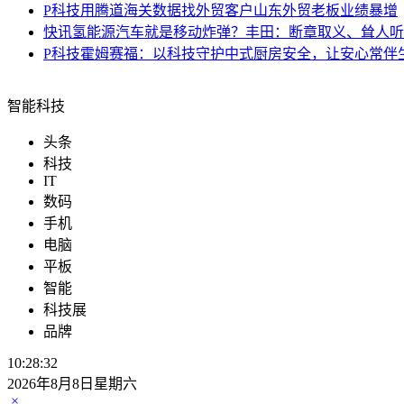
P科技
用腾道海关数据找外贸客户山东外贸老板业绩暴增
快讯
氢能源汽车就是移动炸弹？丰田：断章取义、耸人听
P科技
霍姆赛福：以科技守护中式厨房安全，让安心常伴
智能科技
头条
科技
IT
数码
手机
电脑
平板
智能
科技展
品牌
10:28:32
2026年8月8日星期六
×