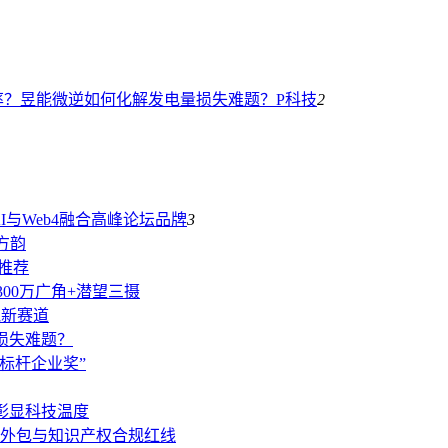
率？昱能微逆如何化解发电量损失难题？
P科技
2
AI与Web4融合高峰论坛
品牌
3
方韵
机推荐
1300万广角+潜望三摄
跑新赛道
损失难题？
标杆企业奖”
彰显科技温度
外包与知识产权合规红线