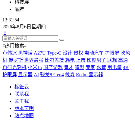
科技展
品牌
13:31:55
2026年8月6日星期四
×
#热门搜索#
卢伟冰
黑神话
A27U Type-C
设计
侵权
电动汽车
护眼屏
吹风
机
俄罗斯
世界最强
比尔盖茨
耗电
上市
印度男子
联想
高通
自研光刻机
小米15
国产游戏
鬼才
造型
专家
水管
用电量
4K
护眼屏
显示器
AI
骁龙8 Gen4
戴森
Redmi显示器
标签云
联系我
关于我
版本声明
站点地图