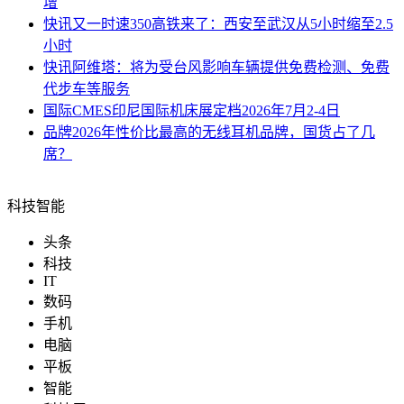
增
快讯
又一时速350高铁来了：西安至武汉从5小时缩至2.5
小时
快讯
阿维塔：将为受台风影响车辆提供免费检测、免费
代步车等服务
国际
CMES印尼国际机床展定档2026年7月2-4日
品牌
2026年性价比最高的无线耳机品牌，国货占了几
席？
科技智能
头条
科技
IT
数码
手机
电脑
平板
智能