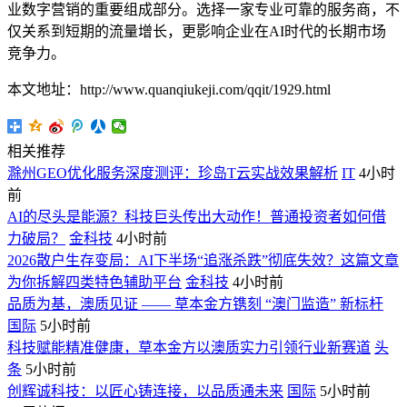
业数字营销的重要组成部分。选择一家专业可靠的服务商，不
仅关系到短期的流量增长，更影响企业在AI时代的长期市场
竞争力。
本文地址：http://www.quanqiukeji.com/qqit/1929.html
相关推荐
滁州GEO优化服务深度测评：珍岛T云实战效果解析
IT
4小时
前
AI的尽头是能源？科技巨头传出大动作！普通投资者如何借
力破局？
金科技
4小时前
2026散户生存变局：AI下半场“追涨杀跌”彻底失效？这篇文章
为你拆解四类特色辅助平台
金科技
4小时前
品质为基，澳质见证 —— 草本金方镌刻 “澳门监造” 新标杆
国际
5小时前
科技赋能精准健康，草本金方以澳质实力引领行业新赛道
头
条
5小时前
创辉诚科技：以匠心铸连接，以品质通未来
国际
5小时前