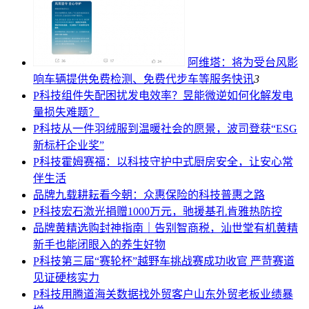
阿维塔：将为受台风影
响车辆提供免费检测、免费代步车等服务
快讯
3
P科技
组件失配困扰发电效率？昱能微逆如何化解发电
量损失难题？
P科技
从一件羽绒服到温暖社会的愿景，波司登获“ESG
新标杆企业奖”
P科技
霍姆赛福：以科技守护中式厨房安全，让安心常
伴生活
品牌
九载耕耘看今朝：众惠保险的科技普惠之路
P科技
宏石激光捐赠1000万元，驰援基孔肯雅热防控
品牌
黄精选购封神指南｜告别智商税，汕世堂有机黄精
新手也能闭眼入的养生好物
P科技
第三届“赛轮杯”越野车挑战赛成功收官 严苛赛道
见证硬核实力
P科技
用腾道海关数据找外贸客户山东外贸老板业绩暴