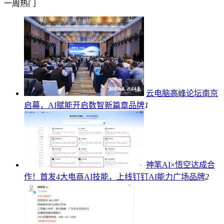
一周热门
云电脑高峰论坛南京
启幕，AI赋能开启数智新篇章
品牌
1
神笔AI×悟空达成合
作！首发4大电商AI技能，上线钉钉AI能力广场
品牌
2